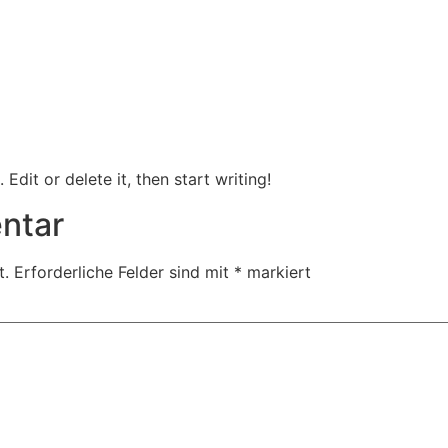
Über
Angebot
Seminare
Keynotes
Kontakt
Edit or delete it, then start writing!
ntar
t.
Erforderliche Felder sind mit
*
markiert