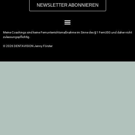
NEWSLETTER ABONNIEREN
Meine Coachings sind keine Fernunterrichtsmaßnahme im Sinne des § 1 FernUSG und daher nicht
zulassungspflichtig.
© 2026 DENTAVISION Jenny Förster
Über
Team
Angebot
Seminare